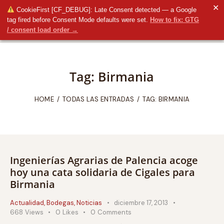
✕
CookieFirst [CF_DEBUG]: Late Consent detected — a Google
tag fired before Consent Mode defaults were set.
How to fix: GTG
/ consent load order →
Tag: Birmania
HOME
TODAS LAS ENTRADAS
TAG: BIRMANIA
Ingenierías Agrarias de Palencia acoge
hoy una cata solidaria de Cigales para
Birmania
Actualidad
,
Bodegas
,
Noticias
diciembre 17, 2013
668
Views
0
Likes
0
Comments