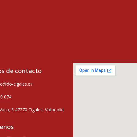
s de contacto
o@do-cigales.e
s
80 074
Vaca, 5 47270 Cigales, Valladolid
uenos