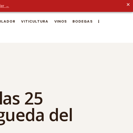
✕
der →
ULADOR
VITICULTURA
VINOS
BODEGAS
las 25
gueda del