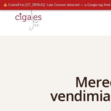
CookieFirst [CF_DEBUG]: Late Consent detected — a Google tag fired 
Merec
vendimia