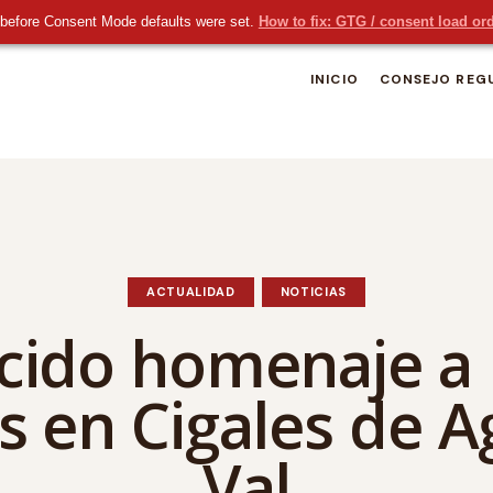
before Consent Mode defaults were set.
How to fix: GTG / consent load or
INICIO
CONSEJO REG
ACTUALIDAD
NOTICIAS
ido homenaje a 
s en Cigales de A
Val