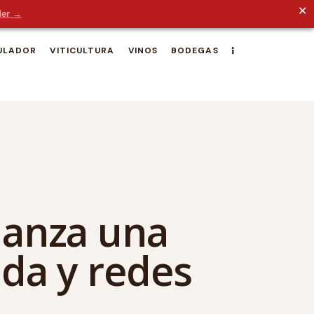
✕
der →
ULADOR
VITICULTURA
VINOS
BODEGAS
lanza una
nda y redes