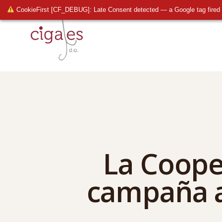
CookieFirst [CF_DEBUG]: Late Consent detected — a Google tag fired 
La Coope
campaña a 