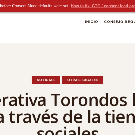
before Consent Mode defaults were set.
How to fix: GTG / consent load or
INICIO
CONSEJO REG
NOTICIAS
OTRAS-CIGALES
rativa Torondos 
través de la tie
sociales