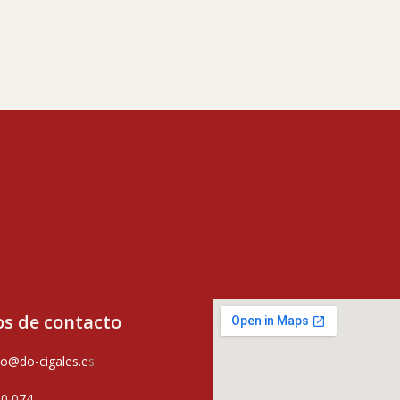
s de contacto
o@do-cigales.e
s
80 074