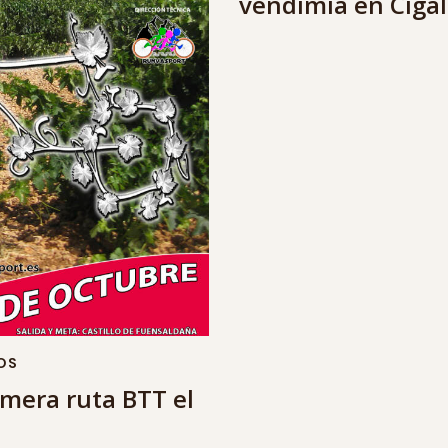
vendimia en Ciga
OS
imera ruta BTT el