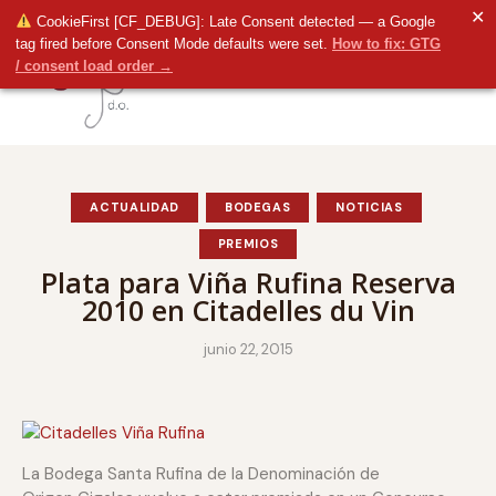
✕
CookieFirst [CF_DEBUG]: Late Consent detected — a Google
tag fired before Consent Mode defaults were set.
How to fix: GTG
/ consent load order →
ACTUALIDAD
BODEGAS
NOTICIAS
PREMIOS
Plata para Viña Rufina Reserva
2010 en Citadelles du Vin
junio 22, 2015
La Bodega Santa Rufina de la Denominación de