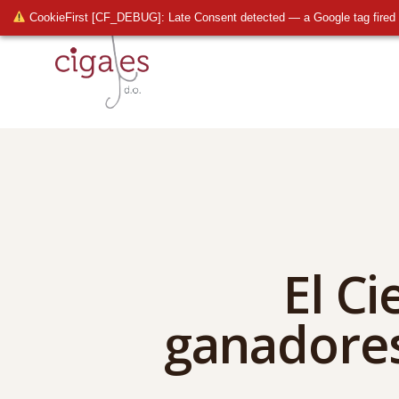
CookieFirst [CF_DEBUG]: Late Consent detected — a Google tag fired 
El Ci
ganadores 