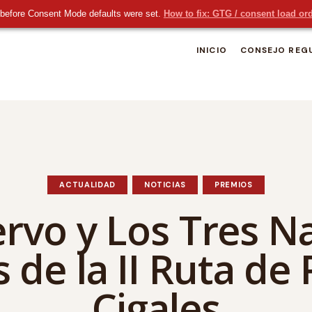
before Consent Mode defaults were set.
How to fix: GTG / consent load or
INICIO
CONSEJO REG
ACTUALIDAD
NOTICIAS
PREMIOS
ervo y Los Tres N
de la II Ruta de 
Cigales