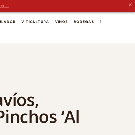
✕
der →
ULADOR
VITICULTURA
VINOS
BODEGAS
avíos,
Pinchos ‘Al