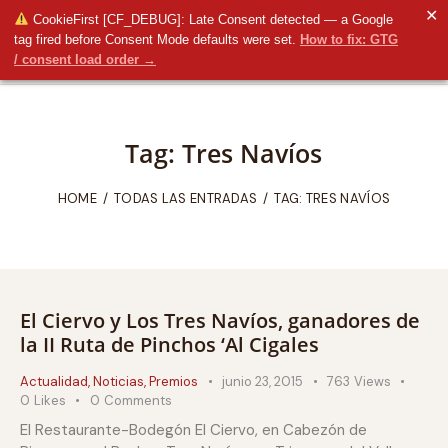
✕
CookieFirst [CF_DEBUG]: Late Consent detected — a Google
tag fired before Consent Mode defaults were set.
How to fix: GTG
/ consent load order →
Tag: Tres Navíos
HOME
TODAS LAS ENTRADAS
TAG: TRES NAVÍOS
El Ciervo y Los Tres Navíos, ganadores de
la II Ruta de Pinchos ‘Al Cigales
Actualidad
,
Noticias
,
Premios
junio 23, 2015
763
Views
0
Likes
0
Comments
El Restaurante-Bodegón El Ciervo, en Cabezón de