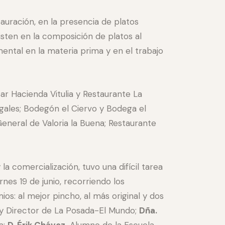
tauración, en la presencia de platos
isten en la composición de platos al
mental en la materia prima y en el trabajo
ar Hacienda Vitulia y Restaurante La
igales; Bodegón el Ciervo y Bodega el
eneral de Valoria la Buena; Restaurante
a comercialización, tuvo una difícil tarea
nes 19 de junio, recorriendo los
s: al mejor pincho, al más original y dos
a y Director de La Posada-El Mundo;
Dña.
a;
D. Érik Chávez,
Alumno de la Escuela