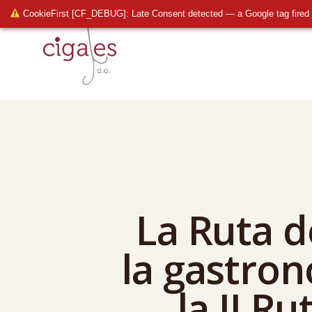
CookieFirst [CF_DEBUG]: Late Consent detected — a Google tag fired 
La Ruta d
la gastron
la II R