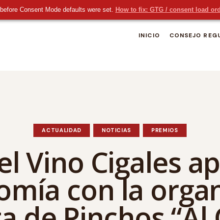
before Consent Mode defaults were set.
How to fix: GTG / consent load or
INICIO
CONSEJO REG
ACTUALIDAD
NOTICIAS
PREMIOS
el Vino Cigales a
omía con la orga
uta de Pinchos “Al 