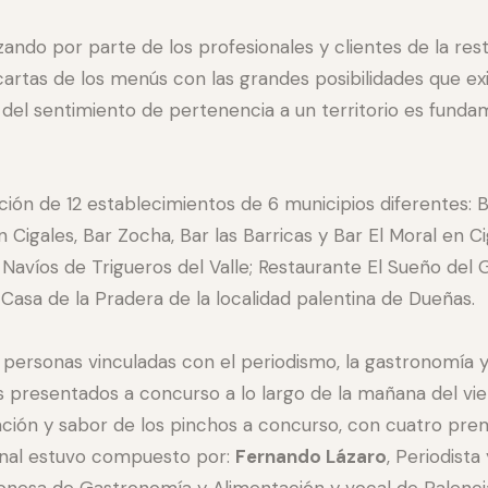
nzando por parte de los profesionales y clientes de la res
cartas de los menús con las grandes posibilidades que ex
n del sentimiento de pertenencia a un territorio es funda
ión de 12 establecimientos de 6 municipios diferentes: B
Cigales, Bar Zocha, Bar las Barricas y Bar El Moral en C
Navíos de Trigueros del Valle; Restaurante El Sueño del G
 Casa de la Pradera de la localidad palentina de Dueñas.
personas vinculadas con el periodismo, la gastronomía y l
 presentados a concurso a lo largo de la mañana del vier
ción y sabor de los pinchos a concurso, con cuatro premio
ional estuvo compuesto por:
Fernando Lázaro
, Periodist
onesa de Gastronomía y Alimentación y vocal de Palenci