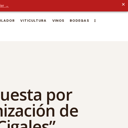
✕
der →
ULADOR
VITICULTURA
VINOS
BODEGAS
puesta por
nización de
Cigales”