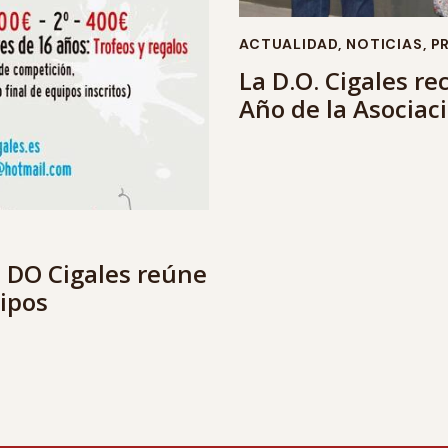
ACTUALIDAD
,
NOTICIAS
,
P
La D.O. Cigales re
Año de la Asociac
3 DO Cigales reúne
ipos