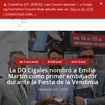
✕
CookieFirst [CF_DEBUG]: Late Consent detected — a Google
tag fired before Consent Mode defaults were set.
How to fix: GTG
/ consent load order →
ACTUALIDAD
BODEGAS
NOTICIAS
La DO Cigales nombró a Emilio
Martín como primer embajador
durante la Fiesta de la Vendimia
septiembre 25, 2024