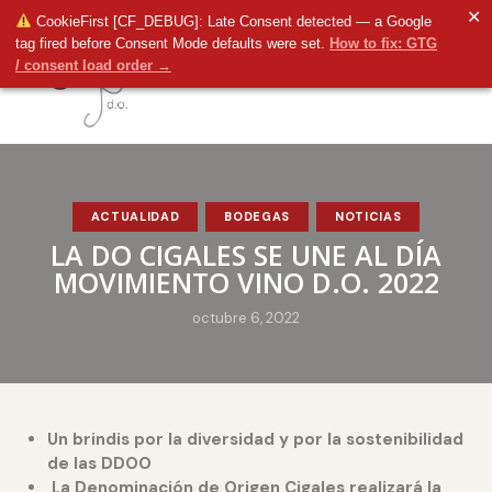
✕
CookieFirst [CF_DEBUG]: Late Consent detected — a Google
tag fired before Consent Mode defaults were set.
How to fix: GTG
/ consent load order →
ACTUALIDAD
BODEGAS
NOTICIAS
LA DO CIGALES SE UNE AL DÍA
MOVIMIENTO VINO D.O. 2022
octubre 6, 2022
Un brindis por la diversidad y por la sostenibilidad
de las DDOO
La Denominación de Origen Cigales realizará la