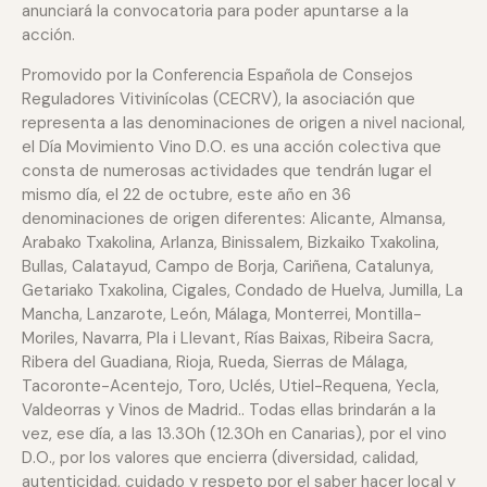
anunciará la convocatoria para poder apuntarse a la
acción.
Promovido por la Conferencia Española de Consejos
Reguladores Vitivinícolas (CECRV), la asociación que
representa a las denominaciones de origen a nivel nacional,
el Día Movimiento Vino D.O. es una acción colectiva que
consta de numerosas actividades que tendrán lugar el
mismo día, el 22 de octubre, este año en 36
denominaciones de origen diferentes: Alicante, Almansa,
Arabako Txakolina, Arlanza, Binissalem, Bizkaiko Txakolina,
Bullas, Calatayud, Campo de Borja, Cariñena, Catalunya,
Getariako Txakolina, Cigales, Condado de Huelva, Jumilla, La
Mancha, Lanzarote, León, Málaga, Monterrei, Montilla-
Moriles, Navarra, Pla i Llevant, Rías Baixas, Ribeira Sacra,
Ribera del Guadiana, Rioja, Rueda, Sierras de Málaga,
Tacoronte-Acentejo, Toro, Uclés, Utiel-Requena, Yecla,
Valdeorras y Vinos de Madrid.. Todas ellas brindarán a la
vez, ese día, a las 13.30h (12.30h en Canarias), por el vino
D.O., por los valores que encierra (diversidad, calidad,
autenticidad, cuidado y respeto por el saber hacer local y