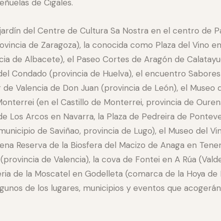
Peñuelas de Cigales.
 jardín del Centre de Cultura Sa Nostra en el centro de P
vincia de Zaragoza), la conocida como Plaza del Vino en 
ia de Albacete), el Paseo Cortes de Aragón de Calatayud
r del Condado (provincia de Huelva), el encuentro Sabores
or de Valencia de Don Juan (provincia de León), el Museo d
Monterrei (en el Castillo de Monterrei, provincia de Ouren
 de Los Arcos en Navarra, la Plaza de Pedreira de Pontev
municipio de Saviñao, provincia de Lugo), el Museo del 
 plena Reserva de la Biosfera del Macizo de Anaga en Tener
(provincia de Valencia), la cova de Fontei en A Rúa (Vald
Feria de la Moscatel en Godelleta (comarca de la Hoya de B
unos de los lugares, municipios y eventos que acogerán 