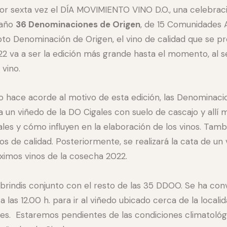
or sexta vez el DÍA MOVIMIENTO VINO D.O., una celebració
 año
36 Denominaciones de Origen
, de 15 Comunidades 
to Denominación de Origen, el vino de calidad que se pr
2022 va a ser la edición más grande hasta el momento, al 
vino.
lo hace acorde al motivo de esta edición, las Denominac
a un viñedo de la DO Cigales con suelo de cascajo y allí 
ales y cómo influyen en la elaboración de los vinos. Tamb
vinos de calidad. Posteriormente, se realizará la cata de 
ximos vinos de la cosecha 2022.
 el brindis conjunto con el resto de las 35 DDOO. Se ha co
 las 12.00 h. para ir al viñedo ubicado cerca de la locali
es. Estaremos pendientes de las condiciones climatológica