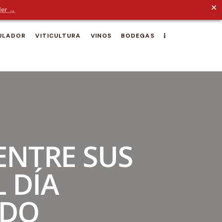
✕
der →
ULADOR
VITICULTURA
VINOS
BODEGAS
ENTRE SUS
L DÍA
 DO