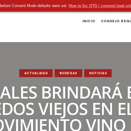
before Consent Mode defaults were set.
How to fix: GTG / consent load or
INICIO
CONSEJO REG
ACTUALIDAD
BODEGAS
NOTICIAS
GALES BRINDARÁ 
DOS VIEJOS EN E
VIMIENTO VINO