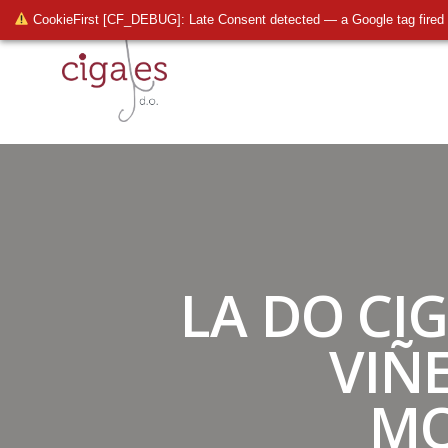
CookieFirst [CF_DEBUG]: Late Consent detected — a Google tag fired 
LA DO CI
VIÑE
MO