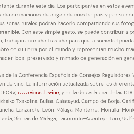
rtante durante este día. Los participantes en estos even
s denominaciones de origen de nuestro país y por su contr
us zonas rurales podrán hacerlo compartiendo sus fotogr
stenible
. Con este simple gesto, se puede contribuir a p
ga, trabajan duro año tras año para que la sociedad pueda
mbre de su tierra por el mundo y representan mucho más 
-hacer local preservado y mimado de generación en gene
tiva de la Conferencia Española de Consejos Reguladores V
n de vino. La información actualizada sobre los diferent
e CECRV,
www.vinosdo.wine
, y en la de cada una de las DDO
zkaiko Txakolina, Bullas, Calatayud, Campo de Borja, Cariñ
ncha, Lanzarote, León, Málaga, Monterrei, Montilla-Moriles
 Rueda, Sierras de Málaga, Tacoronte-Acentejo, Toro, Uclés