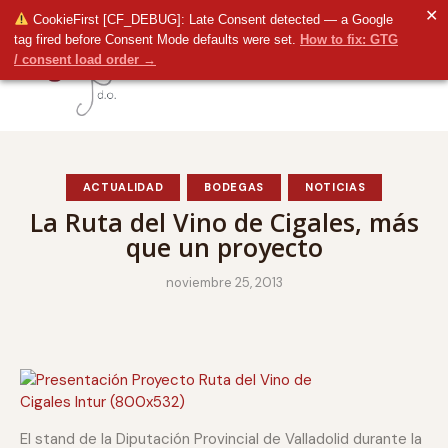
✕
CookieFirst [CF_DEBUG]: Late Consent detected — a Google
tag fired before Consent Mode defaults were set.
How to fix: GTG
/ consent load order →
ACTUALIDAD
BODEGAS
NOTICIAS
La Ruta del Vino de Cigales, más
que un proyecto
noviembre 25, 2013
El stand de la Diputación Provincial de Valladolid durante la