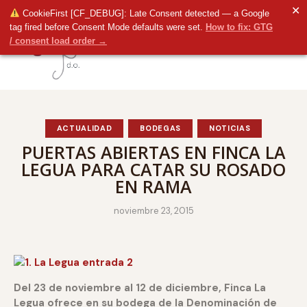
✕
CookieFirst [CF_DEBUG]: Late Consent detected — a Google
tag fired before Consent Mode defaults were set.
How to fix: GTG
/ consent load order →
ACTUALIDAD
BODEGAS
NOTICIAS
PUERTAS ABIERTAS EN FINCA LA
LEGUA PARA CATAR SU ROSADO
EN RAMA
noviembre 23, 2015
Del 23 de noviembre al 12 de diciembre, Finca La
Legua ofrece en su bodega de la Denominación de