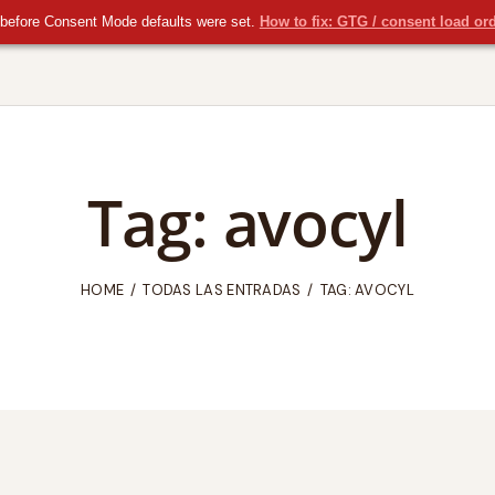
before Consent Mode defaults were set.
How to fix: GTG / consent load or
Tag: avocyl
HOME
TODAS LAS ENTRADAS
TAG: AVOCYL