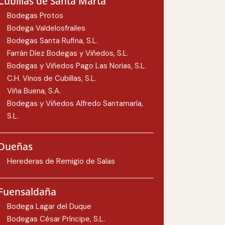
Cubillas de Santa Marta
Bodegas Protos
Bodega Valdelosfrailes
Bodegas Santa Rufina, S.L.
Farrán Díez Bodegas y Viñedos, S.L.
Bodegas y Viñedos Pago Las Norias, S.L.
C.H. Vinos de Cubillas, S.L.
Viña Buena, S.A.
Bodegas y Viñedos Alfredo Santamaría,
S.L.
Dueñas
Herederas de Remigio de Salas
Fuensaldaña
Bodega Lagar del Duque
Bodegas César Príncipe, S.L.