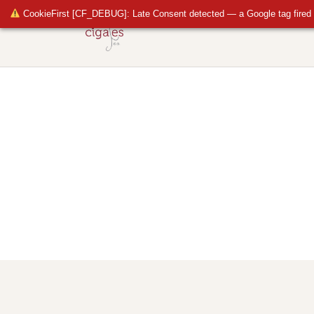
CookieFirst [CF_DEBUG]: Late Consent detected — a Google tag fired 