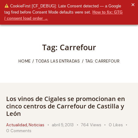
✕
CookieFirst [CF_DEBUG]: Late Consent detected — a Google
tag fired before Consent Mode defaults were set.
How to fix: GTG
/ consent load order →
Tag: Carrefour
HOME
TODAS LAS ENTRADAS
TAG: CARREFOUR
Los vinos de Cigales se promocionan en
cinco centros de Carrefour de Castilla y
León
Actualidad
,
Noticias
abril 5, 2013
764
Views
0
Likes
0
Comments