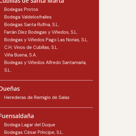
Cubillas de Santa Marta
Bodegas Protos
Bodega Valdelosfrailes
Bodegas Santa Rufina, S.L.
Farrán Díez Bodegas y Viñedos, S.L.
Bodegas y Viñedos Pago Las Norias, S.L.
C.H. Vinos de Cubillas, S.L.
Viña Buena, S.A.
Bodegas y Viñedos Alfredo Santamaría,
S.L.
Dueñas
Herederas de Remigio de Salas
Fuensaldaña
Bodega Lagar del Duque
Bodegas César Príncipe, S.L.