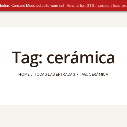
before Consent Mode defaults were set.
How to fix: GTG / consent load or
Tag: cerámica
HOME
TODAS LAS ENTRADAS
TAG: CERÁMICA