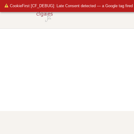
CookieFirst [CF_DEBUG]: Late Consent detected — a Google tag fired 