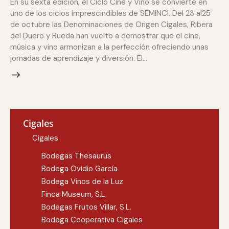
En su sexta edición, el Ciclo Cine y Vino se convierte en
uno de los ciclos imprescindibles de SEMINCI. Del 23 al25
de octubre las Denominaciones de Origen Cigales, Ribera
del Duero y Rueda han vuelto a demostrar que el cine,
música y vino armonizan a la perfección ofreciendo unas
jornadas de aprendizaje y diversión. El…
Cigales
Cigales
Bodegas Thesaurus
Bodega Ovidio García
Bodega Vinos de la Luz
Finca Museum, S.L.
Bodegas Frutos Villar, S.L.
Bodega Cooperativa Cigales