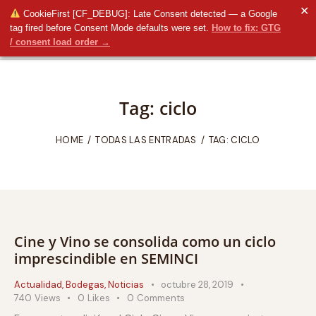
✕
CookieFirst [CF_DEBUG]: Late Consent detected — a Google
tag fired before Consent Mode defaults were set.
How to fix: GTG
/ consent load order →
Tag: ciclo
HOME
TODAS LAS ENTRADAS
TAG: CICLO
Cine y Vino se consolida como un ciclo
imprescindible en SEMINCI
Actualidad
,
Bodegas
,
Noticias
octubre 28, 2019
740
Views
0
Likes
0
Comments