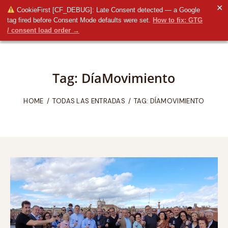
✕
CookieFirst [CF_DEBUG]: Late Consent detected — a Google
tag fired before Consent Mode defaults were set.
How to fix: GTG
/ consent load order →
Tag: DíaMovimiento
HOME
TODAS LAS ENTRADAS
TAG: DÍAMOVIMIENTO