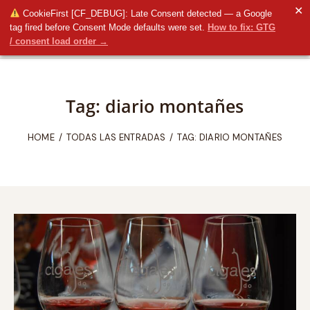
✕
CookieFirst [CF_DEBUG]: Late Consent detected — a Google
tag fired before Consent Mode defaults were set.
How to fix: GTG
/ consent load order →
Tag: diario montañes
HOME
TODAS LAS ENTRADAS
TAG: DIARIO MONTAÑES