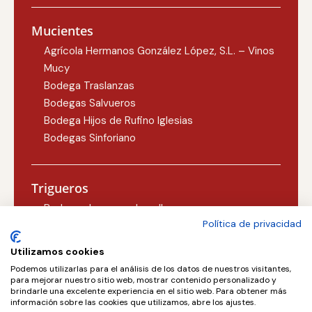
Mucientes
Agrícola Hermanos González López, S.L. – Vinos
Mucy
Bodega Traslanzas
Bodegas Salvueros
Bodega Hijos de Rufino Iglesias
Bodegas Sinforiano
Trigueros
Bodegas Lezcano-Lacalle
Política de privacidad
Bodegas Carlos Martín
Utilizamos cookies
Podemos utilizarlas para el análisis de los datos de nuestros visitantes,
Valoria la Buena
para mejorar nuestro sitio web, mostrar contenido personalizado y
brindarle una excelente experiencia en el sitio web. Para obtener más
Concejo Bodegas, S.L.
información sobre las cookies que utilizamos, abre los ajustes.