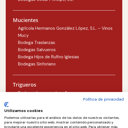
Mucientes
Agrícola Hermanos González López, S.L. – Vinos
Mucy
Bodega Traslanzas
Bodegas Salvueros
Bodega Hijos de Rufino Iglesias
Bodegas Sinforiano
Trigueros
Bodegas Lezcano-Lacalle
Política de privacidad
Bodegas Carlos Martín
Utilizamos cookies
Podemos utilizarlas para el análisis de los datos de nuestros visitantes,
Valoria la Buena
para mejorar nuestro sitio web, mostrar contenido personalizado y
brindarle una excelente experiencia en el sitio web. Para obtener más