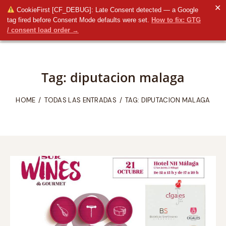
✕
CookieFirst [CF_DEBUG]: Late Consent detected — a Google
tag fired before Consent Mode defaults were set.
How to fix: GTG
/ consent load order →
Tag: diputacion malaga
HOME
TODAS LAS ENTRADAS
TAG: DIPUTACION MALAGA