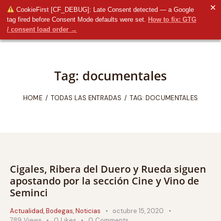
✕
CookieFirst [CF_DEBUG]: Late Consent detected — a Google
tag fired before Consent Mode defaults were set.
How to fix: GTG
/ consent load order →
Tag: documentales
HOME
TODAS LAS ENTRADAS
TAG: DOCUMENTALES
Cigales, Ribera del Duero y Rueda siguen
apostando por la sección Cine y Vino de
Seminci
Actualidad
,
Bodegas
,
Noticias
octubre 15, 2020
789
Views
0
Likes
0
Comments