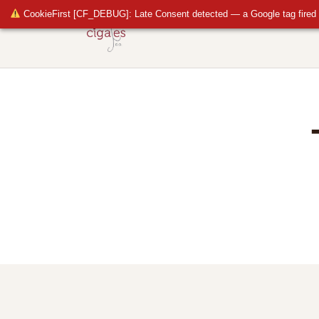
CookieFirst [CF_DEBUG]: Late Consent detected — a Google tag fired 