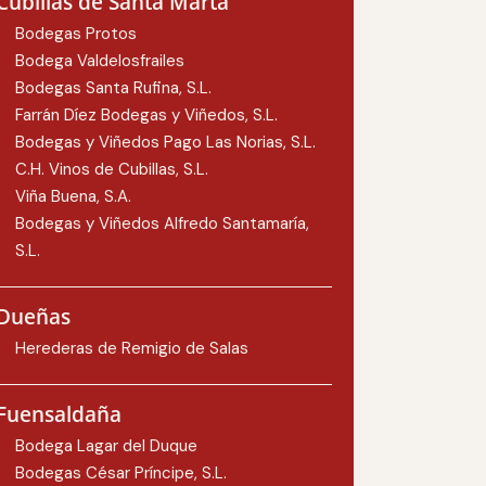
Cubillas de Santa Marta
Bodegas Protos
Bodega Valdelosfrailes
Bodegas Santa Rufina, S.L.
Farrán Díez Bodegas y Viñedos, S.L.
Bodegas y Viñedos Pago Las Norias, S.L.
C.H. Vinos de Cubillas, S.L.
Viña Buena, S.A.
Bodegas y Viñedos Alfredo Santamaría,
S.L.
Dueñas
Herederas de Remigio de Salas
Fuensaldaña
Bodega Lagar del Duque
Bodegas César Príncipe, S.L.