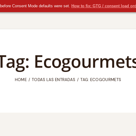
before Consent Mode defaults were set.
How to fix: GTG / consent load or
Tag: Ecogourmet
HOME
TODAS LAS ENTRADAS
TAG: ECOGOURMETS