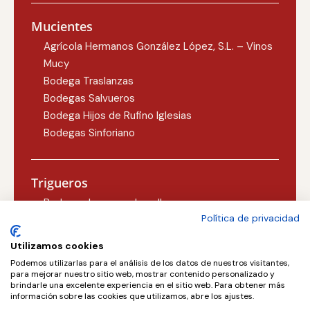
Mucientes
Agrícola Hermanos González López, S.L. – Vinos
Mucy
Bodega Traslanzas
Bodegas Salvueros
Bodega Hijos de Rufino Iglesias
Bodegas Sinforiano
Trigueros
Bodegas Lezcano-Lacalle
Política de privacidad
Bodegas Carlos Martín
Utilizamos cookies
Podemos utilizarlas para el análisis de los datos de nuestros visitantes,
Valoria la Buena
para mejorar nuestro sitio web, mostrar contenido personalizado y
brindarle una excelente experiencia en el sitio web. Para obtener más
Concejo Bodegas, S.L.
información sobre las cookies que utilizamos, abre los ajustes.