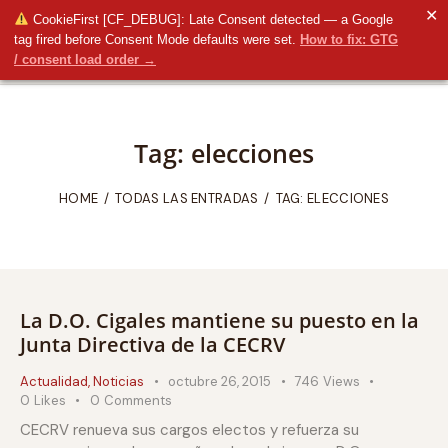
✕
CookieFirst [CF_DEBUG]: Late Consent detected — a Google
tag fired before Consent Mode defaults were set.
How to fix: GTG
/ consent load order →
Tag: elecciones
HOME
TODAS LAS ENTRADAS
TAG: ELECCIONES
La D.O. Cigales mantiene su puesto en la
Junta Directiva de la CECRV
Actualidad
,
Noticias
octubre 26, 2015
746
Views
0
Likes
0
Comments
CECRV renueva sus cargos electos y refuerza su