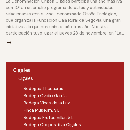
La Denominación Origen Cigales participa una año más ¡ya
son 10! en un amplio programa de catas y actividades
relacionadas con el vino, denominado Otoño Enológico,
que organiza la Fundación Caja Rural de Segovia. Una gran
iniciativa a la que nos unimos año tras año. Nuestra
participación tuvo lugar el jueves 28 de noviembre, en “La…
Cigales
Cigales
Bodegas Thesaurus
Bodega Ovidio García
Bodega Vinos de la Luz
Finca Museum, S.L.
Bodegas Frutos Villar, S.L.
Bodega Cooperativa Cigales