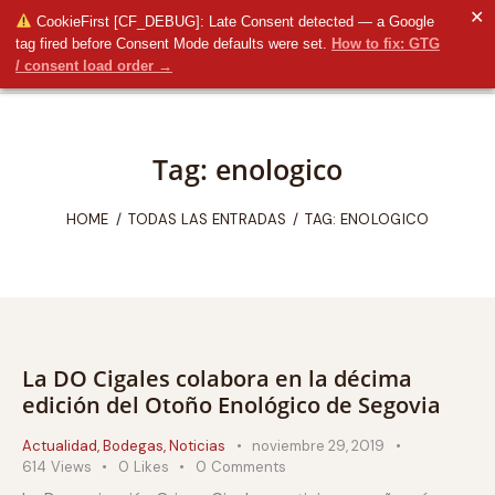
✕
CookieFirst [CF_DEBUG]: Late Consent detected — a Google
tag fired before Consent Mode defaults were set.
How to fix: GTG
/ consent load order →
Tag: enologico
HOME
TODAS LAS ENTRADAS
TAG: ENOLOGICO
La DO Cigales colabora en la décima
edición del Otoño Enológico de Segovia
Actualidad
,
Bodegas
,
Noticias
noviembre 29, 2019
614
Views
0
Likes
0
Comments