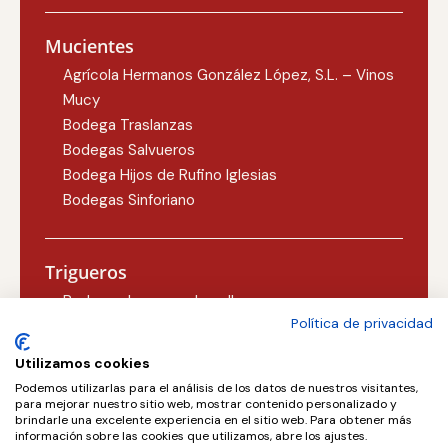
Mucientes
Agrícola Hermanos González López, S.L. – Vinos
Mucy
Bodega Traslanzas
Bodegas Salvueros
Bodega Hijos de Rufino Iglesias
Bodegas Sinforiano
Trigueros
Bodegas Lezcano-Lacalle
Política de privacidad
Bodegas Carlos Martín
Utilizamos cookies
Podemos utilizarlas para el análisis de los datos de nuestros visitantes,
Valoria la Buena
para mejorar nuestro sitio web, mostrar contenido personalizado y
brindarle una excelente experiencia en el sitio web. Para obtener más
Concejo Bodegas, S.L.
información sobre las cookies que utilizamos, abre los ajustes.