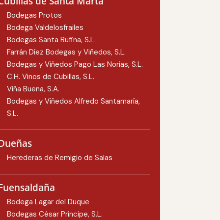
Cubillas de Santa Marta
Bodegas Protos
Bodega Valdelosfrailes
Bodegas Santa Rufina, S.L.
Farrán Díez Bodegas y Viñedos, S.L.
Bodegas y Viñedos Pago Las Norias, S.L.
C.H. Vinos de Cubillas, S.L.
Viña Buena, S.A.
Bodegas y Viñedos Alfredo Santamaría,
S.L.
Dueñas
Herederas de Remigio de Salas
Fuensaldaña
Bodega Lagar del Duque
Bodegas César Príncipe, S.L.