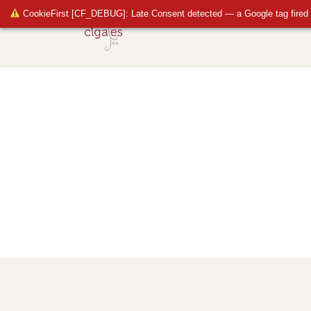
CookieFirst [CF_DEBUG]: Late Consent detected — a Google tag fired 