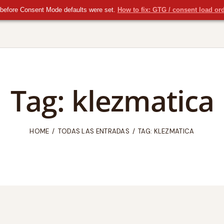
before Consent Mode defaults were set.
How to fix: GTG / consent load or
Tag: klezmatica
HOME
TODAS LAS ENTRADAS
TAG: KLEZMATICA