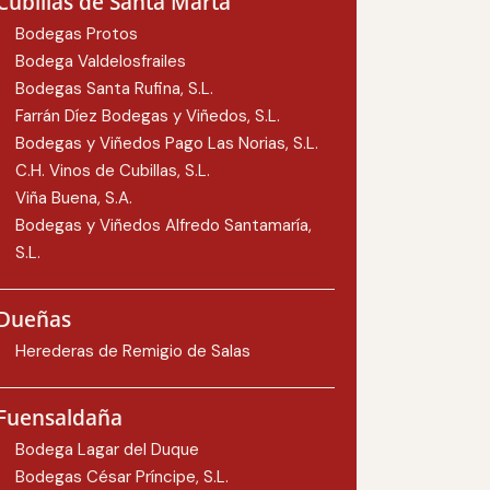
Cubillas de Santa Marta
Bodegas Protos
Bodega Valdelosfrailes
Bodegas Santa Rufina, S.L.
Farrán Díez Bodegas y Viñedos, S.L.
Bodegas y Viñedos Pago Las Norias, S.L.
C.H. Vinos de Cubillas, S.L.
Viña Buena, S.A.
Bodegas y Viñedos Alfredo Santamaría,
S.L.
Dueñas
Herederas de Remigio de Salas
Fuensaldaña
Bodega Lagar del Duque
Bodegas César Príncipe, S.L.