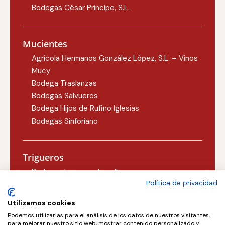
Bodegas César Príncipe, S.L.
Mucientes
Agrícola Hermanos González López, S.L. – Vinos
Mucy
Bodega Traslanzas
Bodegas Salvueros
Bodega Hijos de Rufino Iglesias
Bodegas Sinforiano
Trigueros
Bodegas Lezcano-Lacalle
Política de privacidad
Bodegas Carlos Martín
Utilizamos cookies
Podemos utilizarlas para el análisis de los datos de nuestros visitantes,
Valoria la Buena
para mejorar nuestro sitio web, mostrar contenido personalizado y