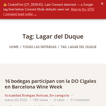
✕
CookieFirst [CF_DEBUG]: Late Consent detected — a Google
tag fired before Consent Mode defaults were set.
How to fix: GTG
/ consent load order →
Tag: Lagar del Duque
HOME
TODAS LAS ENTRADAS
TAG: LAGAR DEL DUQUE
16 bodegas participan con la DO Cigales
en Barcelona Wine Week
Actualidad
,
Bodegas
,
Noticias
,
Sin categoría
marzo 30, 2022
793
Views
0
Likes
0
Comments