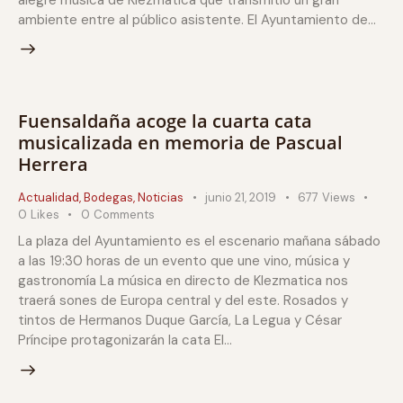
alegre música de Klezmatica que transmitió un gran
ambiente entre al público asistente. El Ayuntamiento de…
Fuensaldaña acoge la cuarta cata
musicalizada en memoria de Pascual
Herrera
Actualidad
,
Bodegas
,
Noticias
junio 21, 2019
677
Views
0
Likes
0
Comments
La plaza del Ayuntamiento es el escenario mañana sábado
a las 19:30 horas de un evento que une vino, música y
gastronomía La música en directo de Klezmatica nos
traerá sones de Europa central y del este. Rosados y
tintos de Hermanos Duque García, La Legua y César
Príncipe protagonizarán la cata El…