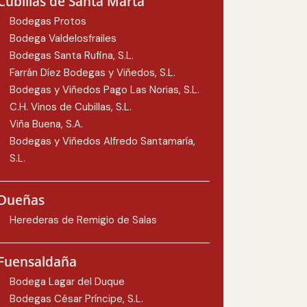
Cubillas de Santa Marta
Bodegas Protos
Bodega Valdelosfrailes
Bodegas Santa Rufina, S.L.
Farrán Díez Bodegas y Viñedos, S.L.
Bodegas y Viñedos Pago Las Norias, S.L.
C.H. Vinos de Cubillas, S.L.
Viña Buena, S.A.
Bodegas y Viñedos Alfredo Santamaría,
S.L.
Dueñas
Herederas de Remigio de Salas
Fuensaldaña
Bodega Lagar del Duque
Bodegas César Príncipe, S.L.