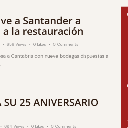
lve a Santander a
 a la restauración
656
Views
0
Likes
0
Comments
esa a Cantabria con nueve bodegas dispuestas a
.
 SU 25 ANIVERSARIO
684
Views
0
Likes
0
Comments