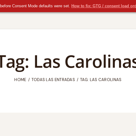
before Consent Mode defaults were set.
How to fix: GTG / consent load or
Tag: Las Carolina
HOME
TODAS LAS ENTRADAS
TAG: LAS CAROLINAS