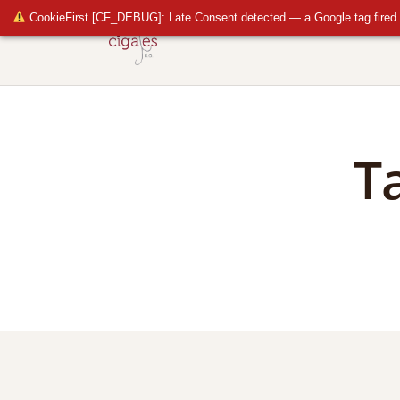
CookieFirst [CF_DEBUG]: Late Consent detected — a Google tag fired 
T