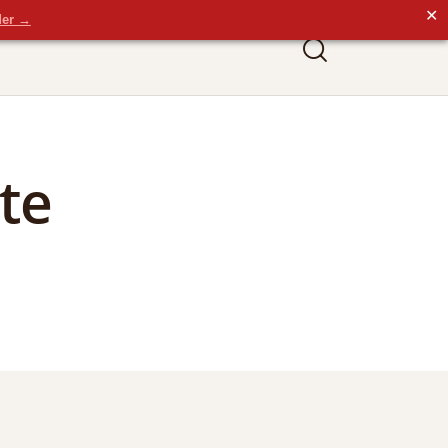
✕
der →
te