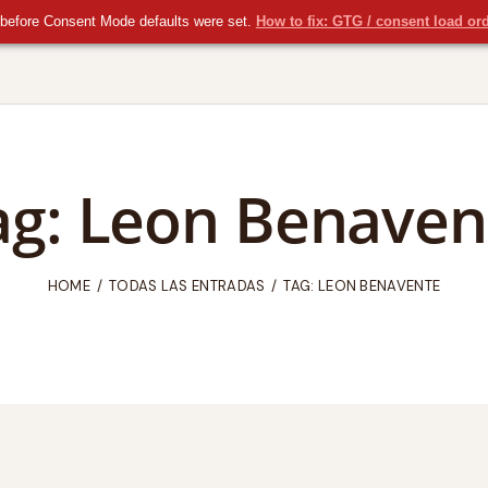
before Consent Mode defaults were set.
How to fix: GTG / consent load or
ag: Leon Benaven
HOME
TODAS LAS ENTRADAS
TAG: LEON BENAVENTE