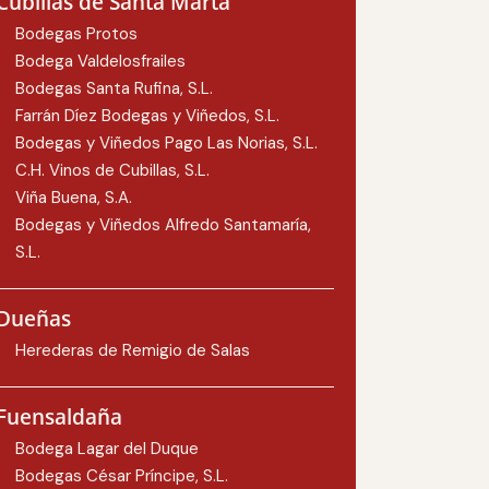
Cubillas de Santa Marta
Bodegas Protos
Bodega Valdelosfrailes
Bodegas Santa Rufina, S.L.
Farrán Díez Bodegas y Viñedos, S.L.
Bodegas y Viñedos Pago Las Norias, S.L.
C.H. Vinos de Cubillas, S.L.
Viña Buena, S.A.
Bodegas y Viñedos Alfredo Santamaría,
S.L.
Dueñas
Herederas de Remigio de Salas
Fuensaldaña
Bodega Lagar del Duque
Bodegas César Príncipe, S.L.