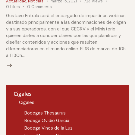
Actualidad
,
Noticias
marzo 15, 2021
723
Views
0
Likes
0
Comments
Gustavo Entrala será el encargado de impartir un webinar,
destinado principalmente a las denominaciones de origen
y a sus operadores, con el que CECRV y el Ministerio
quieren darles a conocer claves con las que planificar y
diseñar contenidos y acciones que resulten
diferenciadoras en el mundo online. El 18 de marzo, de 10h
a 11.30h…
Cigales
Cigales
Bodegas Thesaurus
Bodega Ovidio García
Bodega Vinos de la Luz