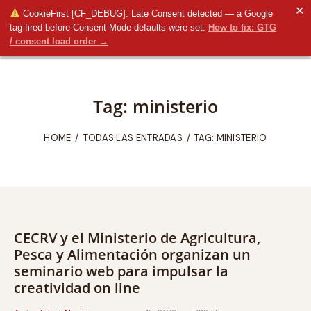
✕
CookieFirst [CF_DEBUG]: Late Consent detected — a Google
tag fired before Consent Mode defaults were set.
How to fix: GTG
/ consent load order →
Tag: ministerio
HOME
TODAS LAS ENTRADAS
TAG: MINISTERIO
CECRV y el Ministerio de Agricultura,
Pesca y Alimentación organizan un
seminario web para impulsar la
creatividad on line