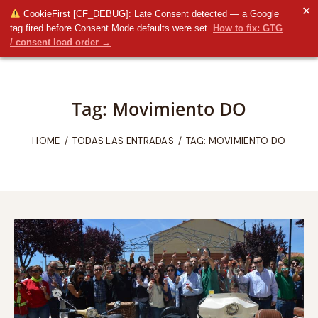
✕
CookieFirst [CF_DEBUG]: Late Consent detected — a Google
tag fired before Consent Mode defaults were set.
How to fix: GTG
/ consent load order →
Tag: Movimiento DO
HOME
TODAS LAS ENTRADAS
TAG: MOVIMIENTO DO