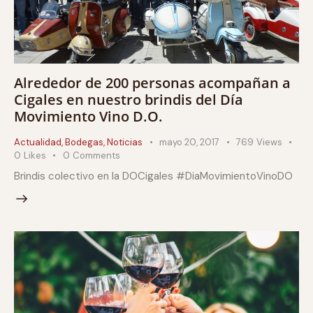
Alrededor de 200 personas acompañan a
Cigales en nuestro brindis del Día
Movimiento Vino D.O.
Actualidad
,
Bodegas
,
Noticias
mayo 20, 2017
769
Views
0
Likes
0
Comments
Brindis colectivo en la DOCigales #DiaMovimientoVinoDO