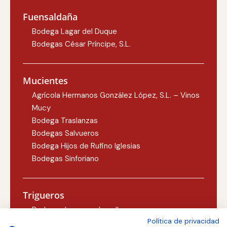
Fuensaldaña
Bodega Lagar del Duque
Bodegas César Príncipe, S.L.
Mucientes
Agrícola Hermanos González López, S.L. – Vinos
Mucy
Bodega Traslanzas
Bodegas Salvueros
Bodega Hijos de Rufino Iglesias
Bodegas Sinforiano
Trigueros
Bodegas Lezcano-Lacalle
Política de privacidad
Bodegas Carlos Martín