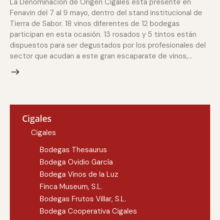
La Denominación de Origen Cigales está presente en
Fenavin del 7 al 9 mayo, dentro del stand institucional de
Tierra de Sabor. 18 vinos diferentes de 12 bodegas
participan en esta ocasión. 13 rosados y 5 tintos están
dispuestos para ser degustados por los profesionales del
sector que acudan a este gran escaparate de vinos,…
Cigales
Cigales
Bodegas Thesaurus
Bodega Ovidio García
Bodega Vinos de la Luz
Finca Museum, S.L.
Bodegas Frutos Villar, S.L.
Bodega Cooperativa Cigales