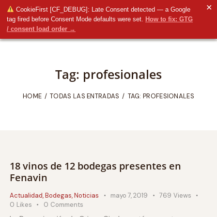
✕
CookieFirst [CF_DEBUG]: Late Consent detected — a Google
tag fired before Consent Mode defaults were set.
How to fix: GTG
/ consent load order →
Tag: profesionales
HOME
TODAS LAS ENTRADAS
TAG: PROFESIONALES
18 vinos de 12 bodegas presentes en
Fenavin
Actualidad
,
Bodegas
,
Noticias
mayo 7, 2019
769
Views
0
Likes
0
Comments