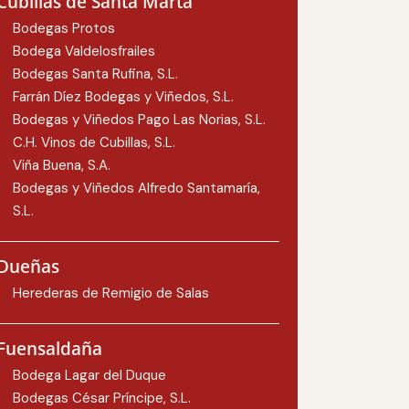
Cubillas de Santa Marta
Bodegas Protos
Bodega Valdelosfrailes
Bodegas Santa Rufina, S.L.
Farrán Díez Bodegas y Viñedos, S.L.
Bodegas y Viñedos Pago Las Norias, S.L.
C.H. Vinos de Cubillas, S.L.
Viña Buena, S.A.
Bodegas y Viñedos Alfredo Santamaría,
S.L.
Dueñas
Herederas de Remigio de Salas
Fuensaldaña
Bodega Lagar del Duque
Bodegas César Príncipe, S.L.