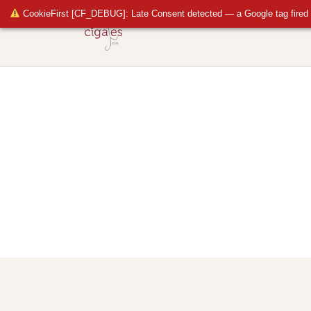
CookieFirst [CF_DEBUG]: Late Consent detected — a Google tag fired 