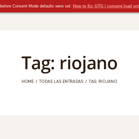
before Consent Mode defaults were set.
How to fix: GTG / consent load or
Tag: riojano
HOME
TODAS LAS ENTRADAS
TAG: RIOJANO