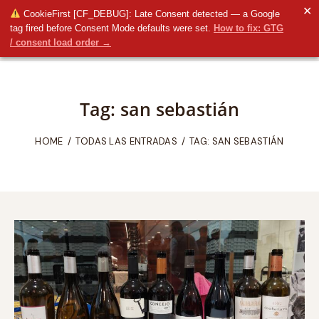
✕
CookieFirst [CF_DEBUG]: Late Consent detected — a Google
tag fired before Consent Mode defaults were set.
How to fix: GTG
/ consent load order →
Tag: san sebastián
HOME
TODAS LAS ENTRADAS
TAG: SAN SEBASTIÁN