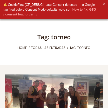
✕
CookieFirst [CF_DEBUG]: Late Consent detected — a Google
tag fired before Consent Mode defaults were set.
How to fix: GTG
/ consent load order →
Tag: torneo
HOME
TODAS LAS ENTRADAS
TAG: TORNEO