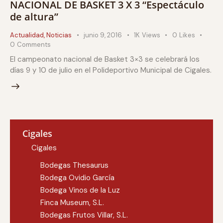
NACIONAL DE BASKET 3 X 3 “Espectáculo
de altura”
Actualidad
,
Noticias
junio 9, 2016
1K
Views
0
Likes
0
Comments
El campeonato nacional de Basket 3×3 se celebrará los
días 9 y 10 de julio en el Polideportivo Municipal de Cigales.
Cigales
Cigales
Bodegas Thesaurus
Bodega Ovidio García
Bodega Vinos de la Luz
Finca Museum, S.L.
Bodegas Frutos Villar, S.L.