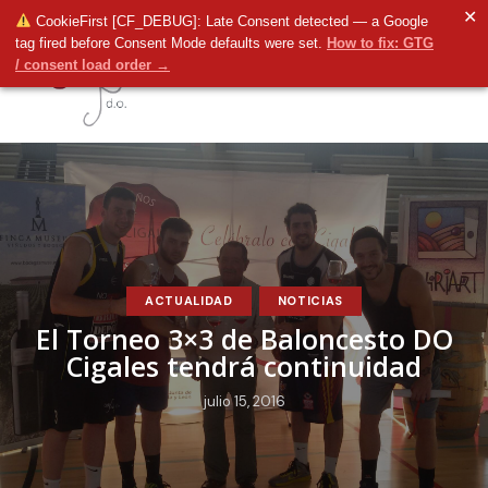
✕
CookieFirst [CF_DEBUG]: Late Consent detected — a Google
tag fired before Consent Mode defaults were set.
How to fix: GTG
/ consent load order →
ACTUALIDAD
NOTICIAS
El Torneo 3×3 de Baloncesto DO
Cigales tendrá continuidad
julio 15, 2016