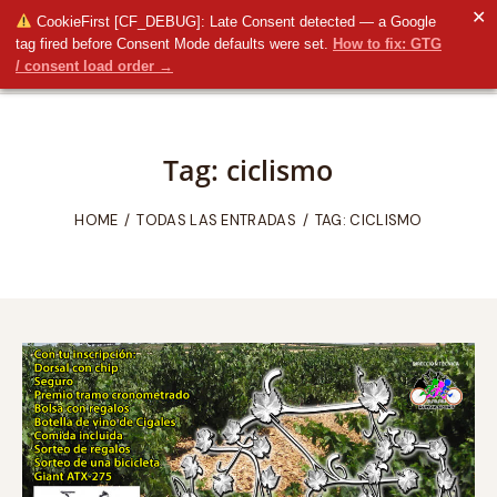
✕
CookieFirst [CF_DEBUG]: Late Consent detected — a Google
tag fired before Consent Mode defaults were set.
How to fix: GTG
/ consent load order →
Tag: ciclismo
HOME
TODAS LAS ENTRADAS
TAG: CICLISMO