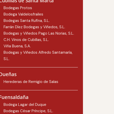
Cubillas de Santa Marta
Bodegas Protos
Bodega Valdelosfrailes
Bodegas Santa Rufina, S.L.
Farrán Díez Bodegas y Viñedos, S.L.
Bodegas y Viñedos Pago Las Norias, S.L.
C.H. Vinos de Cubillas, S.L.
Viña Buena, S.A.
Bodegas y Viñedos Alfredo Santamaría,
S.L.
Dueñas
Herederas de Remigio de Salas
Fuensaldaña
Bodega Lagar del Duque
Bodegas César Príncipe, S.L.