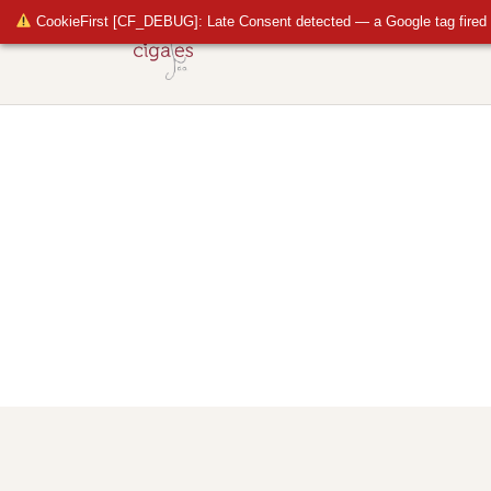
CookieFirst [CF_DEBUG]: Late Consent detected — a Google tag fired 