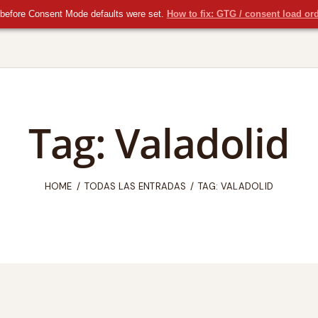
before Consent Mode defaults were set.
How to fix: GTG / consent load or
Tag: Valadolid
HOME
TODAS LAS ENTRADAS
TAG: VALADOLID