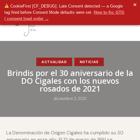
✕
CookieFirst [CF_DEBUG]: Late Consent detected — a Google
tag fired before Consent Mode defaults were set.
How to fix: GTG
/ consent load order →
ACTUALIDAD
NOTICIAS
Brindis por el 30 aniversario de la
DO Cigales con los nuevos
rosados de 2021
diciembre 2, 2021
La Denominación de Origen Cigales ha cumplido su 30
aniversario en este año. El 12 de marzo de 1991 se