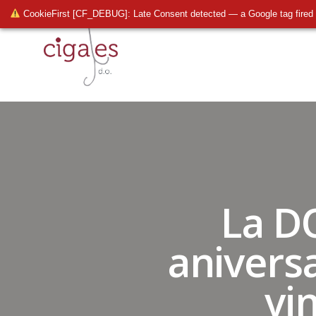
CookieFirst [CF_DEBUG]: Late Consent detected — a Google tag fired 
La DO
anivers
vi