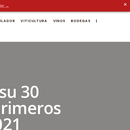
✕
der →
ULADOR
VITICULTURA
VINOS
BODEGAS
 su 30
primeros
021