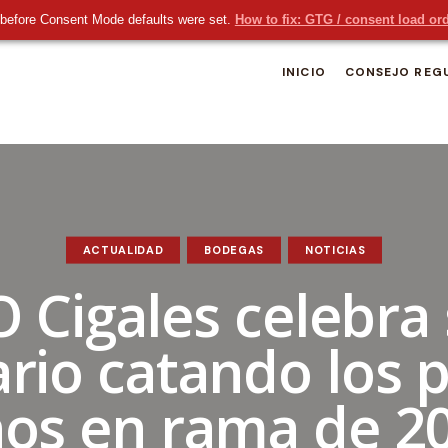
before Consent Mode defaults were set.
How to fix: GTG / consent load or
INICIO
CONSEJO REG
ACTUALIDAD
BODEGAS
NOTICIAS
 Cigales celebra
ario catando los 
nos en rama de 2