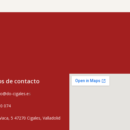
s de contacto
o@do-cigales.e
s
80 074
Vaca, 5 47270 Cigales, Valladolid