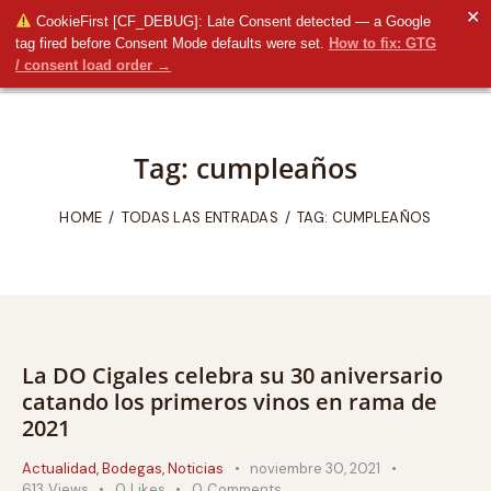
✕
CookieFirst [CF_DEBUG]: Late Consent detected — a Google
tag fired before Consent Mode defaults were set.
How to fix: GTG
/ consent load order →
Tag: cumpleaños
HOME
TODAS LAS ENTRADAS
TAG: CUMPLEAÑOS
La DO Cigales celebra su 30 aniversario
catando los primeros vinos en rama de
2021
Actualidad
,
Bodegas
,
Noticias
noviembre 30, 2021
613
Views
0
Likes
0
Comments