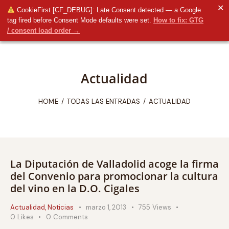
✕
CookieFirst [CF_DEBUG]: Late Consent detected — a Google
tag fired before Consent Mode defaults were set.
How to fix: GTG
/ consent load order →
Actualidad
HOME
TODAS LAS ENTRADAS
ACTUALIDAD
La Diputación de Valladolid acoge la firma
del Convenio para promocionar la cultura
del vino en la D.O. Cigales
Actualidad
,
Noticias
marzo 1, 2013
755
Views
0
Likes
0
Comments