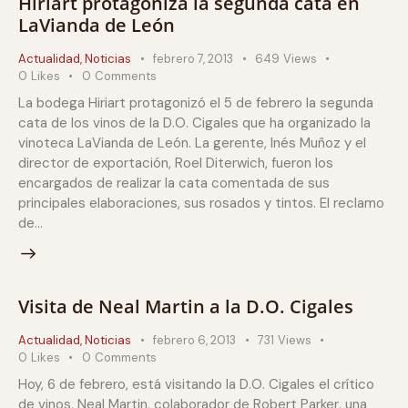
Hiriart protagoniza la segunda cata en
LaVianda de León
Actualidad
,
Noticias
febrero 7, 2013
649
Views
0
Likes
0
Comments
La bodega Hiriart protagonizó el 5 de febrero la segunda
cata de los vinos de la D.O. Cigales que ha organizado la
vinoteca LaVianda de León. La gerente, Inés Muñoz y el
director de exportación, Roel Diterwich, fueron los
encargados de realizar la cata comentada de sus
principales elaboraciones, sus rosados y tintos. El reclamo
de…
Visita de Neal Martin a la D.O. Cigales
Actualidad
,
Noticias
febrero 6, 2013
731
Views
0
Likes
0
Comments
Hoy, 6 de febrero, está visitando la D.O. Cigales el crítico
de vinos, Neal Martin, colaborador de Robert Parker, una