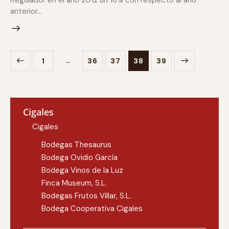
Regulador en el año 2012 un 16% con respecto al año
anterior…
…
1
36
37
>
38
39
Cigales
Cigales
Bodegas Thesaurus
Bodega Ovidio García
Bodega Vinos de la Luz
Finca Museum, S.L.
Bodegas Frutos Villar, S.L.
Bodega Cooperativa Cigales