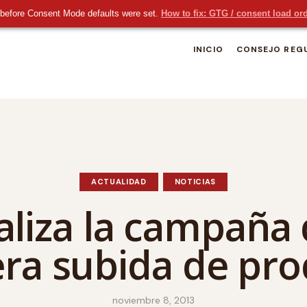
before Consent Mode defaults were set.
How to fix: GTG / consent load or
INICIO
CONSEJO REG
ACTUALIDAD
NOTICIAS
naliza la campaña
era subida de pr
noviembre 8, 2013