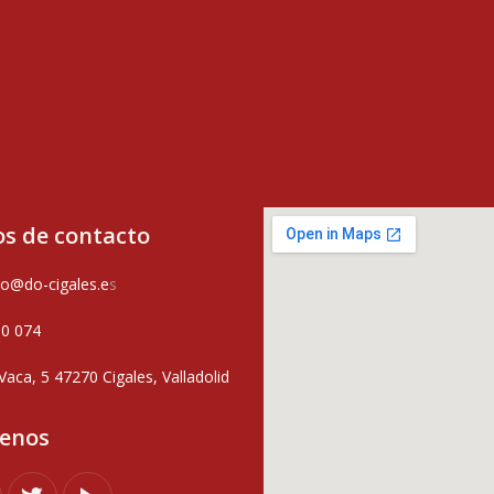
s de contacto
o@do-cigales.e
s
80 074
Vaca, 5 47270 Cigales, Valladolid
uenos