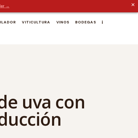
✕
der →
ULADOR
VITICULTURA
VINOS
BODEGAS
 de uva con
oducción