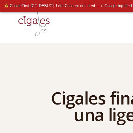
CookieFirst [CF_DEBUG]: Late Consent detected — a Google tag fired 
Cigales fi
una lig