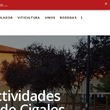
✕
der →
ULADOR
VITICULTURA
VINOS
BODEGAS
ctividades
 de Cigales