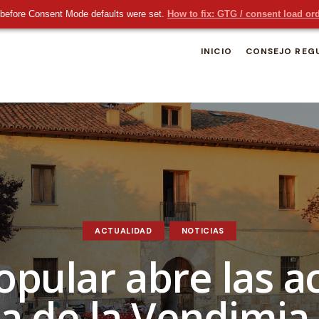
before Consent Mode defaults were set.
How to fix: GTG / consent load or
INICIO
CONSEJO REG
ACTUALIDAD
NOTICIAS
opular abre las a
ta de la Vendimia