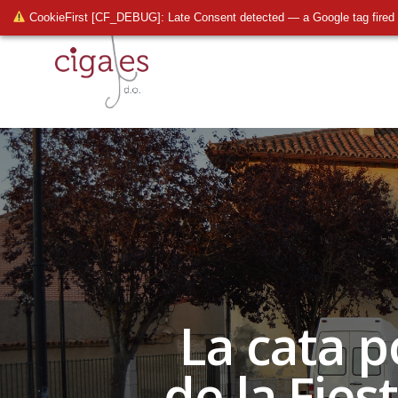
CookieFirst [CF_DEBUG]: Late Consent detected — a Google tag fired 
La cata p
de la Fies