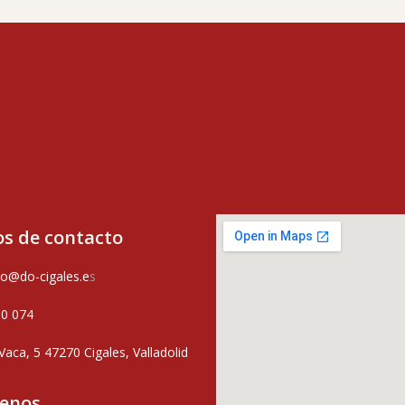
s de contacto
o@do-cigales.e
s
80 074
Vaca, 5 47270 Cigales, Valladolid
uenos