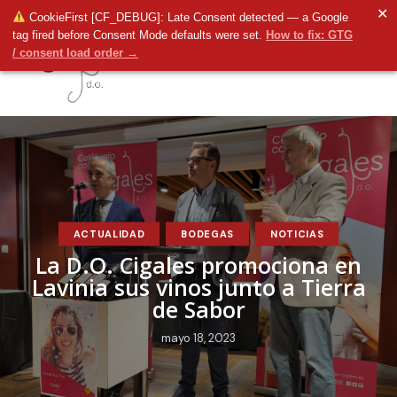
✕
CookieFirst [CF_DEBUG]: Late Consent detected — a Google
tag fired before Consent Mode defaults were set.
How to fix: GTG
/ consent load order →
ACTUALIDAD
BODEGAS
NOTICIAS
La D.O. Cigales promociona en
Lavinia sus vinos junto a Tierra
de Sabor
mayo 18, 2023