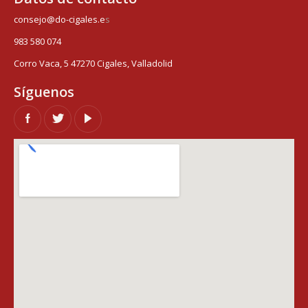
consejo@do-cigales.e
s
983 580 074
Corro Vaca, 5 47270 Cigales, Valladolid
Síguenos