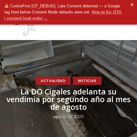
✕
CookieFirst [CF_DEBUG]: Late Consent detected — a Google
tag fired before Consent Mode defaults were set.
How to fix: GTG
/ consent load order →
ACTUALIDAD
NOTICIAS
La DO Cigales adelanta su
vendimia por segundo año al mes
de agosto
agosto 29, 2025