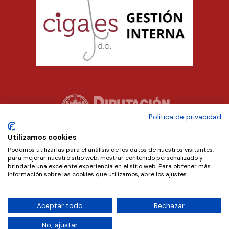
Política de privacidad
Utilizamos cookies
Podemos utilizarlas para el análisis de los datos de nuestros visitantes,
para mejorar nuestro sitio web, mostrar contenido personalizado y
brindarle una excelente experiencia en el sitio web. Para obtener más
información sobre las cookies que utilizamos, abre los ajustes.
Aceptar todo
Rechazar
Copyright © 2024 D.O. Cigales. Diseñado por
Teseo
.
No, ajustar