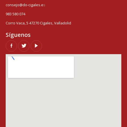
consejo@do-cigales.e
s
983 580 074
Corro Vaca, 5 47270 Cigales, Valladolid
Síguenos