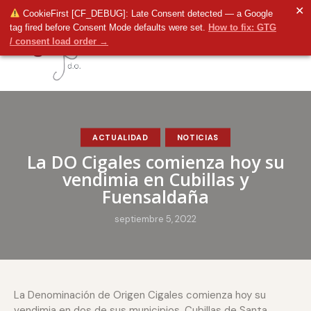
✕
CookieFirst [CF_DEBUG]: Late Consent detected — a Google
tag fired before Consent Mode defaults were set.
How to fix: GTG
/ consent load order →
ACTUALIDAD
NOTICIAS
La DO Cigales comienza hoy su
vendimia en Cubillas y
Fuensaldaña
septiembre 5, 2022
La Denominación de Origen Cigales comienza hoy su
vendimia en dos de sus municipios, Cubillas de Santa