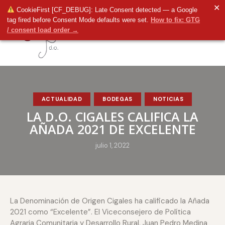
✕
CookieFirst [CF_DEBUG]: Late Consent detected — a Google
tag fired before Consent Mode defaults were set.
How to fix: GTG
/ consent load order →
ACTUALIDAD
BODEGAS
NOTICIAS
LA D.O. CIGALES CALIFICA LA
AÑADA 2021 DE EXCELENTE
julio 1, 2022
La Denominación de Origen Cigales ha calificado la Añada
2021 como “Excelente”. El Viceconsejero de Política
Agraria Comunitaria y Desarrollo Rural, Juan Pedro Medina