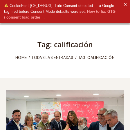
✕
CookieFirst [CF_DEBUG]: Late Consent detected — a Google
tag fired before Consent Mode defaults were set.
How to fix: GTG
/ consent load order →
Tag: calificación
HOME
TODAS LAS ENTRADAS
TAG: CALIFICACIÓN