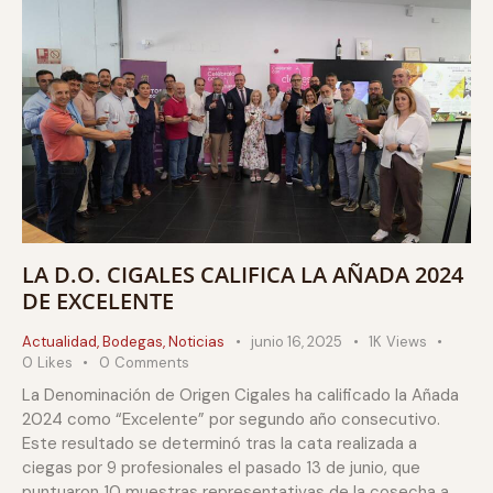
LA D.O. CIGALES CALIFICA LA AÑADA 2024
DE EXCELENTE
Actualidad
,
Bodegas
,
Noticias
junio 16, 2025
1K
Views
0
Likes
0
Comments
La Denominación de Origen Cigales ha calificado la Añada
2024 como “Excelente” por segundo año consecutivo.
Este resultado se determinó tras la cata realizada a
ciegas por 9 profesionales el pasado 13 de junio, que
puntuaron 10 muestras representativas de la cosecha a