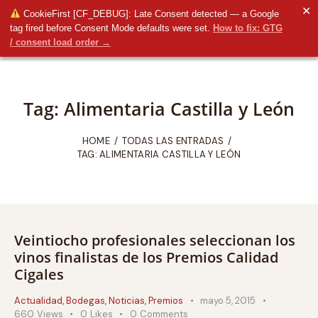
✕
CookieFirst [CF_DEBUG]: Late Consent detected — a Google
tag fired before Consent Mode defaults were set.
How to fix: GTG
/ consent load order →
Tag: Alimentaria Castilla y León
HOME
TODAS LAS ENTRADAS
TAG: ALIMENTARIA CASTILLA Y LEÓN
Veintiocho profesionales seleccionan los
vinos finalistas de los Premios Calidad
Cigales
Actualidad
,
Bodegas
,
Noticias
,
Premios
mayo 5, 2015
660
Views
0
Likes
0
Comments